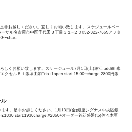
。是非お越しください。宜しくお願い致します。スケジュールペー
ーサル名古屋市中区千代田３丁目３１−２０052-322-7655アフタ
〜char...
しくお願い致します。スケージュール7月1日(土)狛江 add9th東
ルＢ１飯塚由加Trio+1open start:15:00~charge:2800円飯
ール
います。是非お越しください。1月13日(金)銀座シグナス中央区銀
open:1830 start:1930charge:¥2850+オーダー銘苅盛通(tp)佐々木亜