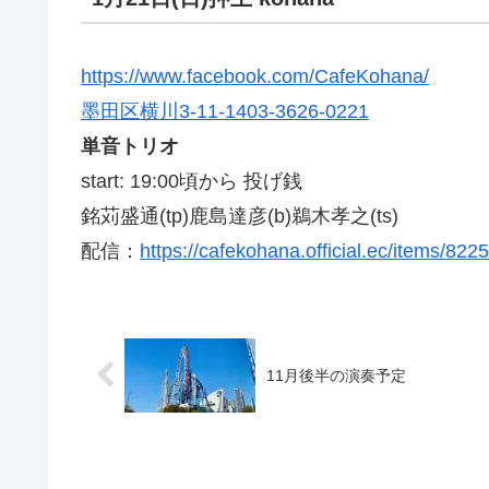
https://www.facebook.com/CafeKohana/
墨田区横川3-11-14
03-3626-0221
単音トリオ
start: 19:00頃から 投げ銭
銘苅盛通(tp)鹿島達彦(b)鵜木孝之(ts)
配信：
https://cafekohana.official.ec/items/822
11月後半の演奏予定