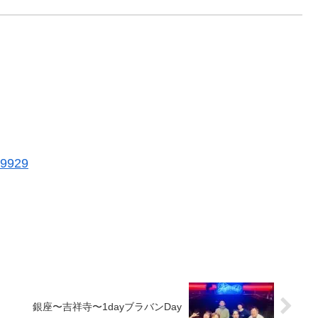
59929
銀座〜吉祥寺〜1dayブラバンDay