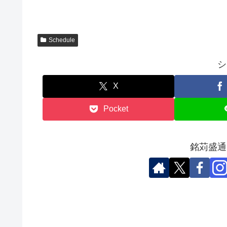
Schedule
シ
X
Pocket
銘苅盛通