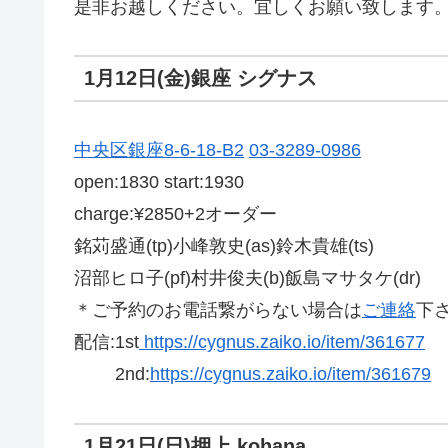
是非お越しください。宜しくお願い致します
1月12日(金)銀座 シグナス
中央区銀座8-6-18-B2
03-3289-0986
open:1830 start:1930
charge:¥2850+2オーダー
銘苅盛通(tp)小峰敦史(as)鈴木貴雄(ts)
沼部ヒロ子(pf)村井俊夫(b)飯島マサタケ(dr)
＊ご予約のお電話繋がらない場合は
ご連絡
下
配信:1st
https://cygnus.zaiko.io/item/361677
2nd:
https://cygnus.zaiko.io/item/361679
1月21日(日)押上 kohana