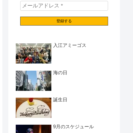
入江アミーゴス
海の日
誕生日
9月のスケジュール