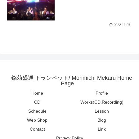
2022.11.07
銘苅盛通 トランペット/ Morimichi Mekaru Home
Page
Home
Profile
CD
Works(CD,Recording)
Schedule
Lesson
Web Shop
Blog
Contact
Link
Privacy Policy