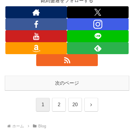
銘苅盛通をフォローする
次のページ
次
1
2
20
へ
ホーム
Blog