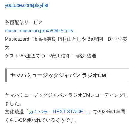
youtube.com/playlist
各種配信サービス
music.imusician.pro/a/QrIk5cpD/
Musicazard: Tb高橋英樹 Pf村山としや Ba堀剛 Dr中村奏
太
ゲスト:As渡辺てつ Ts安川信彦 Tp銘苅盛通
ヤマハミュージックジャパン ラジオCM
ヤマハミュージックジャパン ラジオCMレコーディングし
ました。
文化放送「
ガキパラ～NEXT STAGE～
」で2023年1年間
くらいCM使われているそうです。