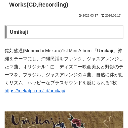
Works(CD,Recording)
2022.03.17
2026.03.17
Umikaji
銘苅盛通(Morimichi Mekaru)1st Mini Album 「
Umikaji
」沖
縄をテーマにし、沖縄民謡をファンク、ジャズアレンジし
た２曲、オリジナル１曲、ディズニー映画美女と野獣のテ
ーマを、ブラジル、ジャズアレンジの４曲。自然に体が動
くリズム、ハッピーなブラスサウンドを感じられる1枚
https://mekatp.com/cd/umikaji/