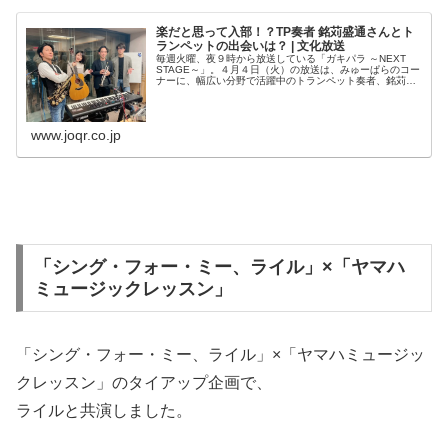
楽だと思って入部！？TP奏者 銘苅盛通さんとト
ランペットの出会いは？ | 文化放送
毎週火曜、夜９時から放送している「ガキパラ ～NEXT
STAGE～」。４月４日（火）の放送は、みゅーぱらのコー
ナーに、幅広い分野で活躍中のトランペット奏者、銘苅盛
通さんにお越し頂きました。
www.joqr.co.jp
「シング・フォー・ミー、ライル」×「ヤマハ
ミュージックレッスン」
「シング・フォー・ミー、ライル」×「ヤマハミュージッ
クレッスン」のタイアップ企画で、
ライルと共演しました。