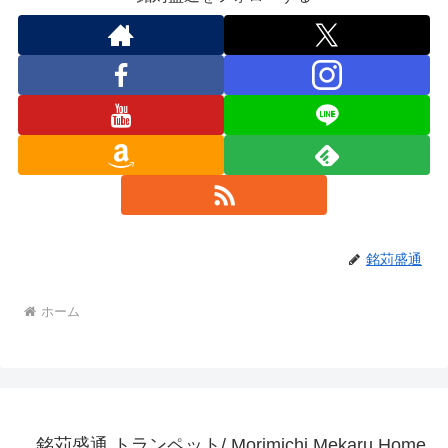
銘苅盛通
ホーム
銘苅盛通 トランペット/ Morimichi Mekaru Home