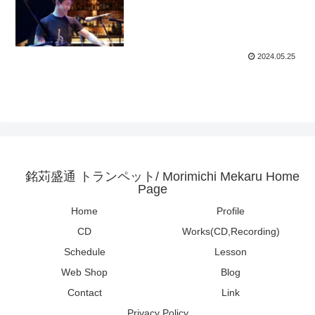
2024.05.25
銘苅盛通 トランペット/ Morimichi Mekaru Home
Page
Home
Profile
CD
Works(CD,Recording)
Schedule
Lesson
Web Shop
Blog
Contact
Link
Privacy Policy