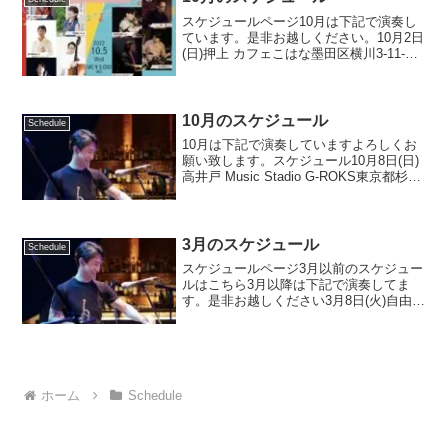
スケジュールページ10月は下記で演奏し
ています。是非お越しください。10月2日
(日)押上 カフェこはな墨田区横川3-11-
1403-3626-0221単音トリオstart: 19:00〜
投げ銭銘苅盛通(tp)鹿島達彦(b)鵜木孝之
(ts)...
10月のスケジュール
Schedule
10月は下記で演奏していますよろしくお
願い致します。スケジュール10月8日(日)
高井戸 Music Stadio G-ROKS東京都杉並
区下高井戸１丁目１５−１２The Vintage
Big Band OrchestraOpen:15:3...
3月のスケジュール
Schedule
スケジュールページ3月以前のスケジュー
ルはこちら3月以降は下記で演奏してま
す。是非お越しください3月8日(火)自由が
丘マルディグラ世田谷区奥沢5-29-10 リブ
レB103-3722-6892銘苅渡辺バンド
start:18:30〜charg...
ホーム
Schedule