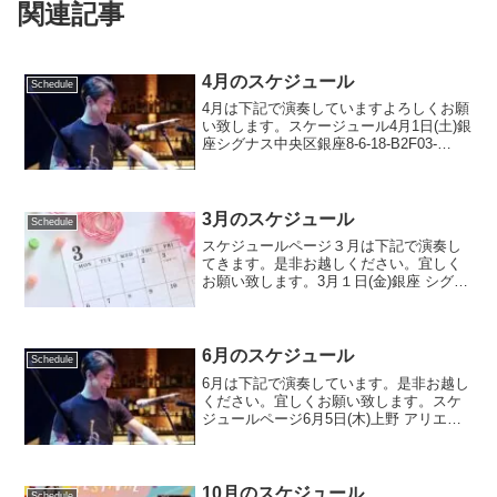
関連記事
4月のスケジュール
Schedule
4月は下記で演奏していますよろしくお願
い致します。スケージュール4月1日(土)銀
座シグナス中央区銀座8-6-18-B2F03-
3289-0986(16:30〜23:30)open:
13:301st:14:00〜15:002nd15:30〜...
3月のスケジュール
Schedule
スケジュールページ３月は下記で演奏し
てきます。是非お越しください。宜しく
お願い致します。3月１日(金)銀座 シグナ
ス中央区銀座8-6-18-B203-3289-
0986open:1830 start:1930charge:¥2850+2
オー...
6月のスケジュール
Schedule
6月は下記で演奏しています。是非お越し
ください。宜しくお願い致します。スケ
ジュールページ6月5日(木)上野 アリエス
東京都台東区上野2-4-8サントリー会館
B1F03-3831-0523(16:30〜23:30)open:
18:30 1s...
10月のスケジュール
Schedule