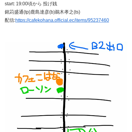
start: 19:00頃から 投げ銭
銘苅盛通(tp)鹿島達彦(b)鵜木孝之(ts)
配信:
https://cafekohana.official.ec/items/95237460