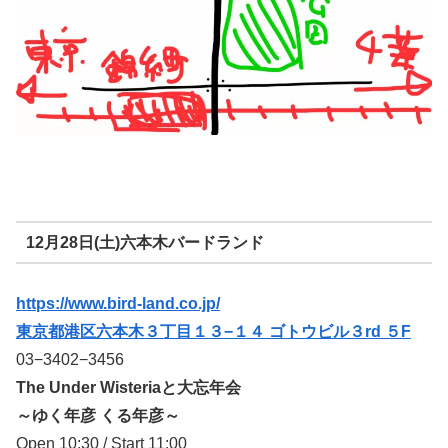
12月28日(土)六本木バードランド
https://www.bird-land.co.jp/
東京都港区六本木３丁目１３−１４ ゴトウビル３rd ５F
03−3402−3456
The Under Wisteriaと大忘年会
～ゆく年彦 くる年彦～
Open 10:30 / Start 11:00