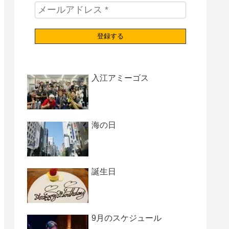
入江アミーゴス
海の日
誕生日
9月のスケジュール