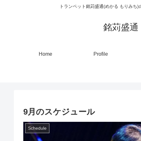
トランペット銘苅盛通(めかる もりみち
銘苅盛通 ト
Home
Profile
9月のスケジュール
Schedule