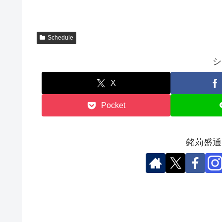
Schedule
シ
X
Pocket
銘苅盛通