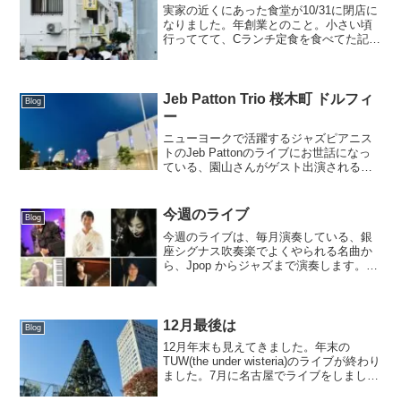
実家の近くにあった食堂が10/31に閉店に
なりました。年創業とのこと。小さい頃
行っててて、Cランチ定食を食べてた記憶
あります。小さい頃、おじーおばーの朝
ごはんの味噌汁をあやぐ食堂で頼んでた
時期があって、朝に具沢山の味噌汁を鍋
に入れて届けてま...
Jeb Patton Trio 桜木町 ドルフィ
Blog
ー
ニューヨークで活躍するジャズピアニス
トのJeb Pattonのライブにお世話になっ
ている、園山さんがゲスト出演されると
のことでライブを見に行ってきました。
久々に野毛を歩きましたが、めちゃ人が
いてびっくりです。1、２年ほど前、ライ
今週のライブ
Blog
ブから帰ると...
今週のライブは、毎月演奏している、銀
座シグナス吹奏楽でよくやられる名曲か
ら、Jpop からジャズまで演奏します。配
信もありますので、是非ご覧ください。
配信は3日間アーカイブ残ります。8月16
日(火)銀座シグナス中央区銀座8-6-18-
B2F...
12月最後は
Blog
12月年末も見えてきました。年末の
TUW(the under wisteria)のライブが終わり
ました。7月に名古屋でライブをしました
が、その限定グッズが年内で販売終了と