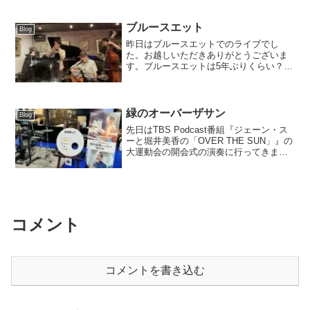
なるそうです。素敵な商品ですので、是
非ご覧いただき、よろしければご購入...
ブルースエット
Blog
昨日はブルースエットでのライブでし
た。お越しいただきありがとうございま
す。ブルースエットは5年ぶりくらい？で
した。東横線が遅れてて遅刻するかと思
いましたが、意外と順調について時間前
につきました。秋葉さんのファンの方々
や、久々な方から、大学卒...
緑のオーバーザサン
Blog
先日はTBS Podcast番組『ジェーン・ス
ーと堀井美香の「OVER THE SUN」』の
大運動会の開会式の演奏に行ってきまし
た。（選手宣誓の写真に写ってた！笑）
会場は新しくできた横浜BUNTAI建て替え
られて、新しくなったそうです。建て...
コメント
コメントを書き込む