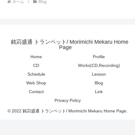
ホーム
Blog
銘苅盛通 トランペット/ Morimichi Mekaru Home
Page
Home
Profile
CD
Works(CD,Recording)
Schedule
Lesson
Web Shop
Blog
Contact
Link
Privacy Policy
© 2022 銘苅盛通 トランペット/ Morimichi Mekaru Home Page.