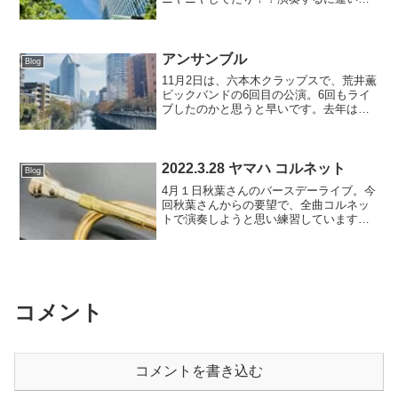
いと思い、拙い英語と翻訳アプリを駆使
しして会話に成功？（多分）アメリカの
バーなどで演奏している人でした。東京
駅のピアノで弾いた...
アンサンブル
Blog
11月2日は、六本木クラップスで、荒井薫
ビックバンドの6回目の公演。6回もライ
ブしたのかと思うと早いです。去年は文
化庁の支援を受けて公演したのが懐かし
い。毎回思いますが、毎回会うたびに皆
さんパワーアップしてるし、雰囲気も良
しで、皆さんめちゃ...
2022.3.28 ヤマハ コルネット
Blog
4月１日秋葉さんのバースデーライブ。今
回秋葉さんからの要望で、全曲コルネッ
トで演奏しようと思い練習しています。
元は自分の弟が小学校の時に吹いていた
楽器。約30年もの。パーツが色々取れて
いましたが、ある日楽器貸したら直って
帰ってきました。あり...
コメント
コメントを書き込む