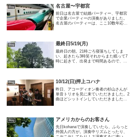
名古屋〜宇都宮
Blog
前日は名古屋で結婚パーティー、宇都宮
で企業パーティーの演奏がありました。
名古屋のパーティーは、ここ10数年応援
していただいてる方の、結婚パーティ
ー。金管5人+ドラムの編成で、みんなで
名古屋まで行ってきました。お話をいた
だき、YouTubeや...
最終日5/19(月)
Blog
最終日の朝。21時ごろ寝落ちしてしま
い、起きたら3時笑それからまた眠って7
時に起きて、出発まで時間あるので、近
くにあった、石鎚神社 口之宮 本社 本殿
へとても静かなところで、気持ちがよか
ったです。御朱印買う時に湧き水がある
事も聞き、湧き水も...
10/12(日)押上コハナ
Blog
昨日、アコーディオン奏者の杉山さんが
単音トリオを見に来ていただきました。2
曲ほどシットインしていただきました。
アコーディオンって意外と音デカくてび
っくりしました。しかもいい音！杉山さ
んとトロンボーンの大岩さんと、夏に一
緒にライブをやろうと計...
アメリカからのお客さん
Blog
先日kohanaで演奏していたら、ふらっと
外国人の方が。演奏中リズムとったり、
ニヤニヤしてたり！？演奏するに違いな