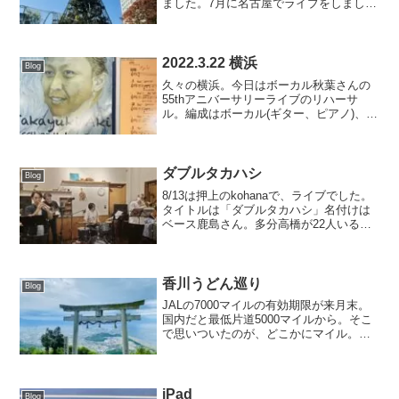
ました。7月に名古屋でライブをしました
が、その限定グッズが年内で販売終了と
なるそうです。素敵な商品ですので、是
非ご覧いただき、よろしければご購入...
2022.3.22 横浜
Blog
久々の横浜。今日はボーカル秋葉さんの
55thアニバーサリーライブのリハーサ
ル。編成はボーカル(ギター、ピアノ)、ベ
ース、トランペットの3名。かなり作り込
んだリハーサル。ライブは4/1横浜の素敵
な洋館だそうです。初めて行くので楽し
みです。席数...
ダブルタカハシ
Blog
8/13は押上のkohanaで、ライブでした。
タイトルは「ダブルタカハシ」名付けは
ベース鹿島さん。多分高橋が22人いるか
らだと思われます笑ありがたいことに、
満席になりました。満席になったのって
コロナ後初かも。配信もご覧いいただき
ありがとうご...
香川うどん巡り
Blog
JALの7000マイルの有効期限が来月末。
国内だと最低片道5000マイルから。そこ
で思いついたのが、どこかにマイル。申
し込んで当たったのが香川。香川＝うど
んということでうどん食べれるだけ食べ
る旅してきました。９時着の高松空港、
翌日11時高松...
iPad
Blog