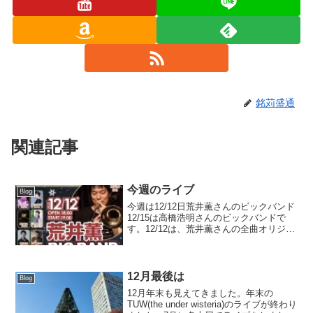
銘苅盛通
関連記事
今週のライブ
Blog
今週は12/12日荒井薫さんのビックバンド
12/15は高橋浩明さんのビックバンドで
す。12/12は、荒井薫さんの全曲オリジナ
ル曲を演奏します。荒井さんのオリジナ
ル曲を聞くと１週間は頭の中で流れま
す。12/15は高橋浩明さんのビックバンド
...
12月最後は
Blog
12月年末も見えてきました。年末の
TUW(the under wisteria)のライブが終わり