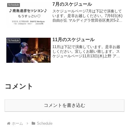
7月のスケジュール
Schedule
スケジュールページ7月は下記で演奏して
います。是非お越しください。7月6日(水)
自由が丘 マルディグラ世田谷区奥沢5-29-
10 リブレB103-3722-6892鹿島達彦セッシ
ョンlive:19時&20時半 charge:2300円青木
知...
11月のスケジュール
Schedule
11月は下記で演奏しています。是非お越
しください。宜しくお願い致します。ス
ケジュールページ11月13日(木)上野 アリ
エス東京都台東区上野2-4-8サントリー会
館B1F03-3831-0523(16:30〜23:30)open:
18:30...
コメント
コメントを書き込む
ホーム
Schedule