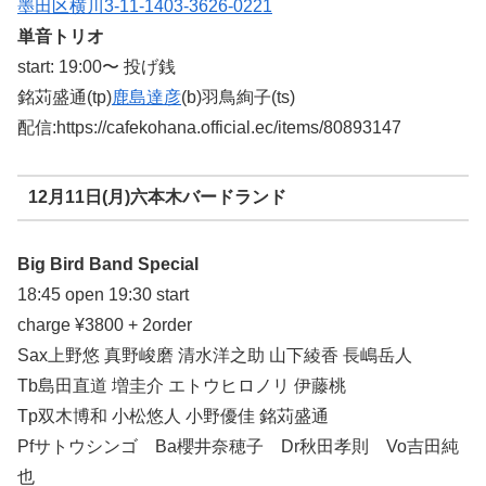
墨田区横川3-11-14
03-3626-0221
単音トリオ
start: 19:00〜 投げ銭
銘苅盛通(tp)
鹿島達彦
(b)羽鳥絢子(ts)
配信:https://cafekohana.official.ec/items/80893147
12月11日(月)六本木バードランド
Big Bird Band Special
18:45 open 19:30 start
charge ¥3800 + 2order
Sax上野悠 真野峻磨 清水洋之助 山下綾香 長嶋岳人
Tb島田直道 増圭介 エトウヒロノリ 伊藤桃
Tp双木博和 小松悠人 小野優佳 銘苅盛通
Pfサトウシンゴ Ba櫻井奈穂子 Dr秋田孝則 Vo吉田純
也