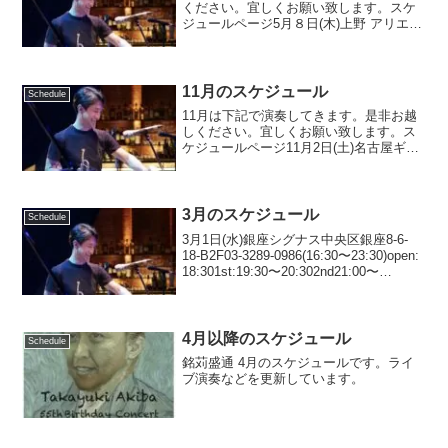
ください。宜しくお願い致します。スケ
ジュールページ5月８日(木)上野 アリエス
東京都台東区上野2-4-8サントリー会館
B1F03-3831-0523(16:30〜23:30)open:
18:30 1s...
11月のスケジュール
Schedule
11月は下記で演奏してきます。是非お越
しください。宜しくお願い致します。ス
ケジュールページ11月2日(土)名古屋ギャ
ラリー リバーサル名古屋市中区千代田３
丁目３１−２０052-322-7655Start
:12:00〜charge:3,50...
3月のスケジュール
Schedule
3月1日(水)銀座シグナス中央区銀座8-6-
18-B2F03-3289-0986(16:30〜23:30)open:
18:301st:19:30〜20:302nd21:00〜
22:10charge:¥2850＋2order山本昌人
(bs)...
4月以降のスケジュール
Schedule
銘苅盛通 4月のスケジュールです。ライ
ブ演奏などを更新しています。