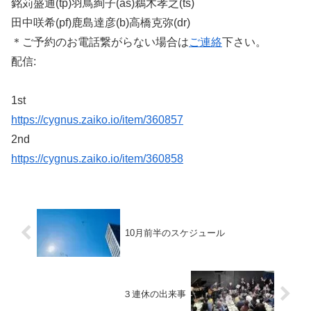
銘苅盛通(tp)羽鳥絢子(as)鵜木孝之(ts)
田中咲希(pf)鹿島達彦(b)高橋克弥(dr)
＊ご予約のお電話繋がらない場合は
ご連絡
下さい。
配信:
1st
https://cygnus.zaiko.io/item/360857
2nd
https://cygnus.zaiko.io/item/360858
10月前半のスケジュール
３連休の出来事