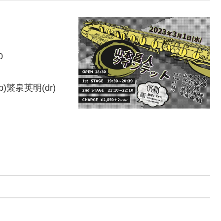
0
b)繁泉英明(dr)