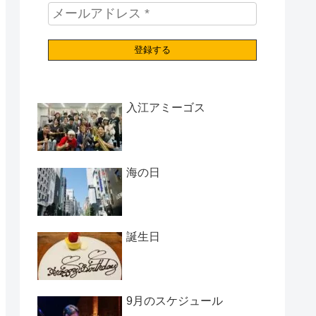
入江アミーゴス
海の日
誕生日
9月のスケジュール