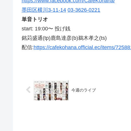
https://www.facebook.com/CafeKohana/
墨田区横川3-11-14
03-3626-0221
単音トリオ
start: 19:00〜 投げ銭
銘苅盛通(tp)鹿島達彦(b)鵜木孝之(ts)
配信:
https://cafekohana.official.ec/items/7258
今週のライブ