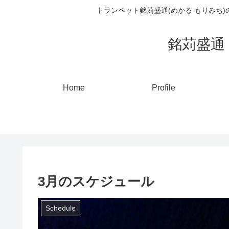
トランペット銘苅盛通(めかる もりみち
銘苅盛通 ト
Home
Profile
3月のスケジュール
Schedule