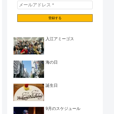
入江アミーゴス
海の日
誕生日
9月のスケジュール