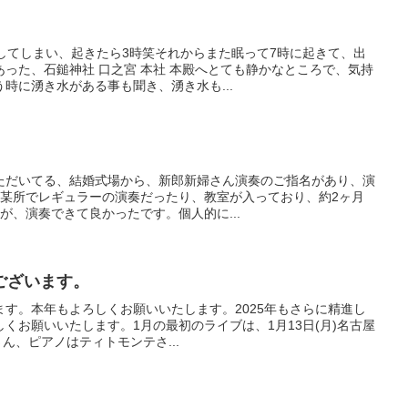
してしまい、起きたら3時笑それからまた眠って7時に起きて、出
った、石鎚神社 口之宮 本社 本殿へとても静かなところで、気持
時に湧き水がある事も聞き、湧き水も...
ただいてる、結婚式場から、新郎新婦さん演奏のご指名があり、演
月に某所でレギュラーの演奏だったり、教室が入っており、約2ヶ月
が、演奏できて良かったです。個人的に...
ございます。
す。本年もよろしくお願いいたします。2025年もさらに精進し
くお願いいたします。1月の最初のライブは、1月13日(月)名古屋
さん、ピアノはティトモンテさ...