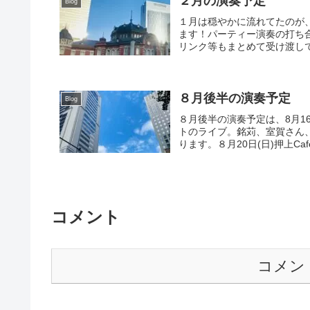
２月の演奏予定
Blog
１月は穏やかに流れてたのが
ます！パーティー演奏の打ち
リンク等もまとめて受け渡しで
８月後半の演奏予定
Blog
８月後半の演奏予定は、8月1
トのライブ。銘苅、室賀さん
ります。８月20日(日)押上Cafe
コメント
コメン