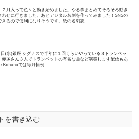
、２月入って色々と動き始めました。やる事まとめてそろそろ動き
合わせに行きました。あとデジタル名刺を作ってみました！SNSの
きるので便利になりそうです。紙の名刺忘...
6日(水)銀座 シグナスで半年に１回くらいやっている３トランペッ
、赤塚さん３人でトランペットの有名な曲など演奏します配信もあ
 Kohanaでは毎月恒例...
トを書き込む