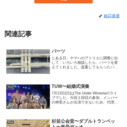
銘苅盛通
関連記事
パーツ
Blog
とある日、ヤマハのアトリエに調整に出
して、いろいろ相談したら、パーツを変
えてくれました。提案してもらったパー
ツ全部乗っけるとめちゃいいのですが、
かなり体がキツくなるので、黒蝶貝のピ
ストンボタンとフォスファーのボトムキ
ャップで試し中。YTR-...
TUW〜結婚式演奏
Blog
7月13日(日)はThe Under Wisteriaのライ
ブでした。今回２回目の参加。メンバー
の神里さんが出演できないため、代理出
演。17年やってるバンドは仲もいいし、
アンサンブル、個々の演奏も素晴らしく
勉強になることばかり。トランペット...
杉並公会堂〜ダブルトランペッ
Blog
ト〜単音デュオ