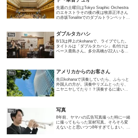
先週の土曜日はTokyo Sraphic Orchestra
のエキストラその後の夜は牧原正洋さん
の赤坂Tonaliteでのダブルトランペット日
曜は毎月やってる、ベース鹿島さんとの
単音でした。Tokyo Sraphic Orchestraは
5...
ダブルタカハシ
Blog
8/13は押上のkohanaで、ライブでした。
タイトルは「ダブルタカハシ」名付けは
ベース鹿島さん。多分高橋が22人いるか
らだと思われます笑ありがたいことに、
満席になりました。満席になったのって
コロナ後初かも。配信もご覧いいただき
ありがとうご...
アメリカからのお客さん
Blog
先日kohanaで演奏していたら、ふらっと
外国人の方が。演奏中リズムとったり、
ニヤニヤしてたり！？演奏するに違いな
いと思い、拙い英語と翻訳アプリを駆使
しして会話に成功？（多分）アメリカの
バーなどで演奏している人でした。東京
駅のピアノで弾いた...
写真
Blog
8年前、ヤマハの広告写真撮った時に一緒
に撮ってもらった宣材写真。そろそろ変
えないとと思いつつ8年すぎてしまい、今
日撮り直してきました。写真は、HPのト
ップの写真撮ってもらったriddleさんにお