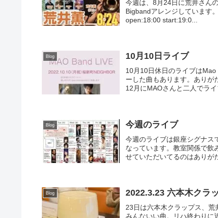
今週は、8月24日に荒井さんの
Bigbandアレンジしています。8
open:18:00 start:19:0...
10月10日ライブ
Blog
10月10日休日のライブはMa
ーした曲もあります。ありが
12月にMAOさんと二人でライ
今週のライブ
Blog
今週のライブは銀座シグナス
なっています。教室関係で飲
せていただいてるのはありがた
2022.3.23 六本木ク
Blog
23日は六本木クラップス、
みんないい曲。リハ終わりに