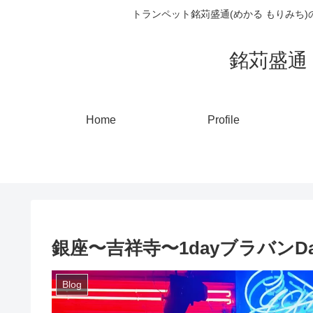
トランペット銘苅盛通(めかる もりみち
銘苅盛通 ト
Home
Profile
銀座〜吉祥寺〜1dayブラバンDa
Blog