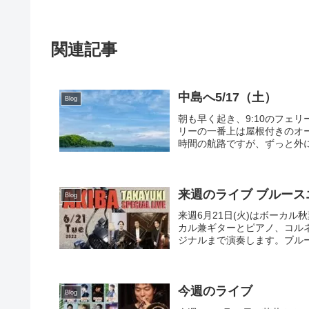
関連記事
中島へ5/17（土）
Blog
朝も早く起き、9:10のフェ
リーの一番上は屋根付きのオ
時間の航路ですが、ずっと外に
来週のライブ ブルース
Blog
来週6月21日(火)はボーカ
カル兼ギターとピアノ、コル
ジナルまで演奏します。ブルース
今週のライブ
Blog