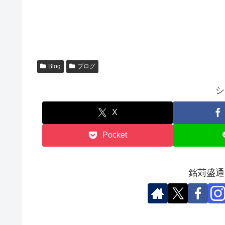
Blog
ブログ
シ
X
Pocket
銘苅盛通