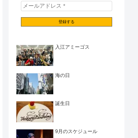
入江アミーゴス
海の日
誕生日
9月のスケジュール