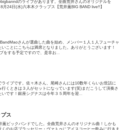
bigbanndのライブがあります。全曲荒井さんのオリジナルを
月24日(水)六本木クラップス【荒井薫BIG BAND live!!】
o BandMaoさんが選曲した曲を始め、メンバー１人１人フューチャ
たいことにこちらは満席となりました。ありがとうございます！
ブをする予定ですので、是非お...
でライブです。佐々木さん、尾崎さんには10数年くらいお世話に
み行くときは３人がセットになっています(笑)まだこうして演奏さ
いです！銀座シグナスは今年３５周年を迎...
ラップス
荒井薫ビックバンドでした。全曲荒井さんのオリジナル曲！しかも
近くのお店ブラッセリー・ヴァトゥにアイスコーヒー飲みに行きま