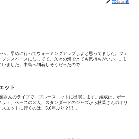
銘苅盛通
リーへ。早めに行ってウォーミングアップしよと思ってました。フェ
ープンスペースになってて、久々の海でとても気持ちがいい。。1
いました。中島へ到着しそうだったので...
エット
ル秋葉さんのライブで、ブルースエットに出演します。編成は、ボー
ネット、ベースの３人。スタンダードのジャズから秋葉さんのオリ
エットに行くのは、5,6年ぶり？思...