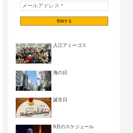
入江アミーゴス
海の日
誕生日
9月のスケジュール