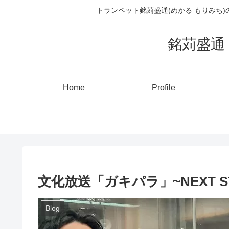
トランペット銘苅盛通(めかる もりみち
銘苅盛通 ト
Home
Profile
文化放送「ガキパラ」~NEXT ST
Blog