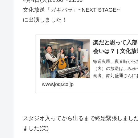
文化放送「ガキパラ」~NEXT STAGE~
に出演しました！
楽だと思って入部
会いは？ | 文化放
毎週火曜、夜９時から放
（火）の放送は、みゅ
奏者、銘苅盛通さんに
www.joqr.co.jp
スタジオ入ってから出るまで終始緊張しまし
ました(笑)