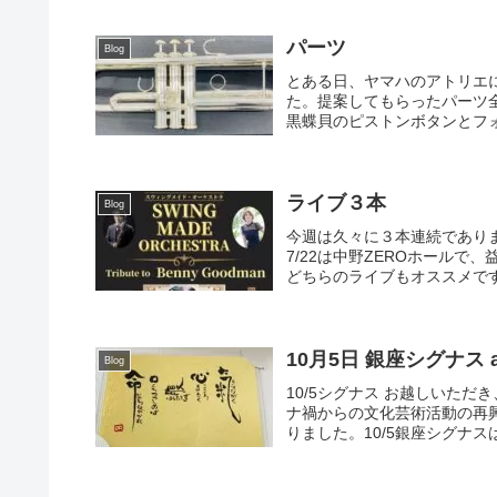
パーツ
Blog
とある日、ヤマハのアトリエ
た。提案してもらったパーツ
黒蝶貝のピストンボタンとフォス
ライブ３本
Blog
今週は久々に３本連続でありま
7/22は中野ZEROホールで
どちらのライブもオススメです
10月5日 銀座シグナス a
Blog
10/5シグナス お越しいた
ナ禍からの文化芸術活動の再
りました。10/5銀座シグナス