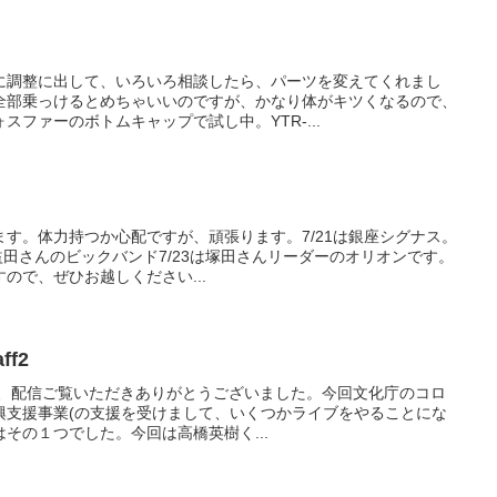
に調整に出して、いろいろ相談したら、パーツを変えてくれまし
全部乗っけるとめちゃいいのですが、かなり体がキツくなるので、
ファーのボトムキャップで試し中。YTR-...
す。体力持つか心配ですが、頑張ります。7/21は銀座シグナス。
、益田さんのビックバンド7/23は塚田さんリーダーのオリオンです。
ので、ぜひお越しください...
ff2
だき、配信ご覧いただきありがとうございました。今回文化庁のコロ
興支援事業(の支援を受けまして、いくつかライブをやることにな
はその１つでした。今回は高橋英樹く...