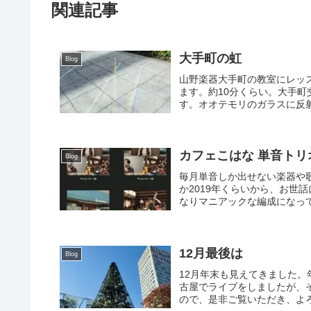
関連記事
大手町の虹
Blog
山野楽器大手町の教室にレッ
ます。約10分くらい。大手町
す。オオテモリのガラスに反射
カフェこはな 単音ト
Blog
毎月単音しか出せない楽器や
か2019年くらいから、お世
なりマニアックな編成になって
12月最後は
Blog
12月年末も見えてきました。年末の
古屋でライブをしましたが、
ので、是非ご覧いただき、よろ