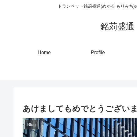
トランペット銘苅盛通(めかる もりみち
銘苅盛通 ト
Home
Profile
あけましてもめでとうござい
Blog