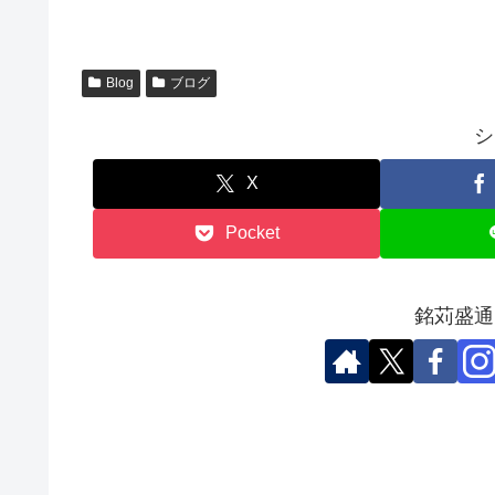
Blog
ブログ
シ
X
Pocket
銘苅盛通