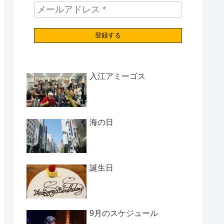
入江アミーゴス
海の日
誕生日
9月のスケジュール