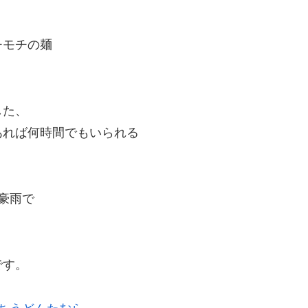
チモチの麺
した、
あれば何時間でもいられる
。
豪雨で
です。