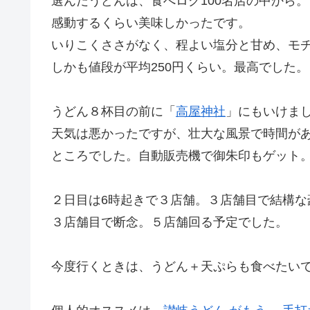
選んだうどんは、食べログ100名店の中から。
感動するくらい美味しかったです。
いりこくささがなく、程よい塩分と甘め、モ
しかも値段が平均250円くらい。最高でした。
うどん８杯目の前に「
高屋神社
」にもいけま
天気は悪かったですが、壮大な風景で時間が
ところでした。自動販売機で御朱印もゲット
２日目は6時起きで３店舗。３店舗目で結構な
３店舗目で断念。５店舗回る予定でした。
今度行くときは、うどん＋天ぷらも食べたい