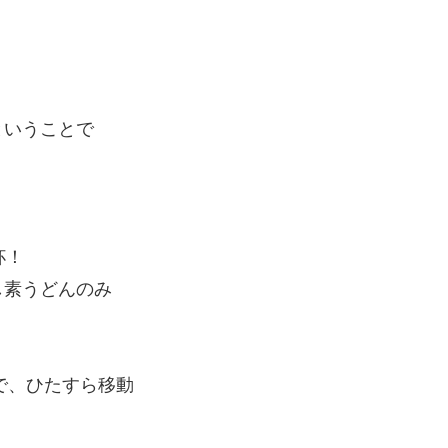
ということで
杯！
し素うどんのみ
で、ひたすら移動