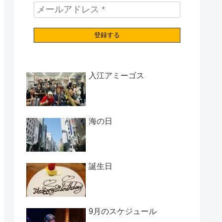
入江アミーゴス
海の日
誕生日
9月のスケジュール