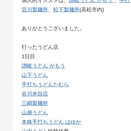
個人的オススメは、
讃岐うどん がもう
、
手打
宮川製麺所
、
松下製麺所
(高松市内)
ありがとうございました。
行ったうどん店
1日目
讃岐うどん がもう
山下うどん
手打ちうどんたむら
谷川米殻店
三嶋製麺所
山越うどん
本格手打ちうどん はゆか