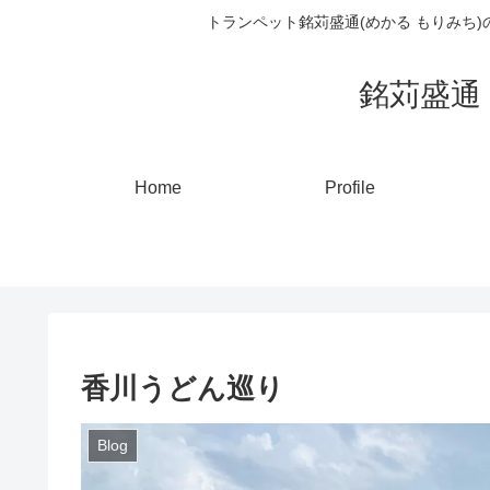
トランペット銘苅盛通(めかる もりみち
銘苅盛通 ト
Home
Profile
香川うどん巡り
Blog