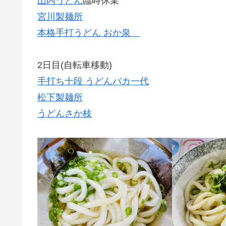
山内うどん
臨時休業
宮川製麺所
本格手打うどん おか泉
2日目(自転車移動)
手打ち十段 うどんバカ一代
松下製麺所
うどんさか枝