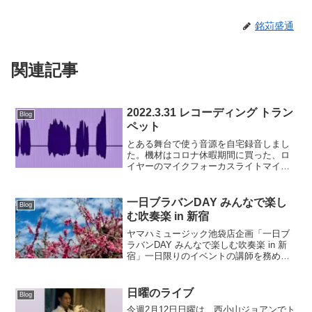
銘苅盛通
関連記事
2022.3.31 レコーディング トラン
Blog
ペット
とある舞台で使う音源を自宅録音しまし
た。機材はコロナ休暇期間に買った、ロ
イヤーのマイクフォーカスライトマイク
プリアンプRMEのインターフェース今思
えばもう少し資金投入すればよかったか
なって思います。特にオーディオインタ
一日ブラバンDAY みんなで楽し
Blog
ーフェース。あと欲を言...
む吹奏楽 in 新宿
ヤマハミュージック池袋店企画「一日ブ
ラバンDAY みんなで楽しむ吹奏楽 in 新
宿」一日限りのイベントの講師を務めさ
せていただきました。課題曲２曲を1日で
完成させよう。という企画。一年半前に
もやりましたが、その時は人数制限もあ
日曜のライブ
Blog
ったり、換気の...
今週2月12日日曜は、西小山ジョアンでト