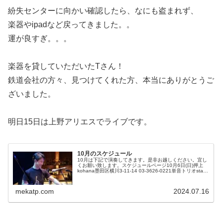
紛失センターに向かい確認したら、なにも盗まれず、
楽器やipadなど戻ってきました。。
運が良すぎ。。。
楽器を貸していただいたTさん！
鉄道会社の方々、見つけてくれた方、本当にありがとうご
ざいました。
明日15日は上野アリエスでライブです。
10月のスケジュール
10月は下記で演奏してきます。是非お越しください。宜し
くお願い致します。スケジュールページ10月6日(日)押上
kohana墨田区横川3-11-14 03-3626-0221単音トリオstart:
19:00頃から 投げ銭銘苅盛通(tp)鹿...
mekatp.com
2024.07.16