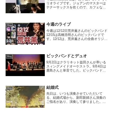
リオライブです。ジョアンのマスターは
テナーサックスを吹くので、カフェなの
に機材が揃っている珍しいカフェです。
コハナもそうですけど笑カレーも美味し
いです。2ndステージはセッションになり
ましたので楽器持...
今週のライブ
Blog
今週は12/12日荒井薫さんのビックバンド
12/15は高橋浩明さんのビックバンドで
す。12/12は、荒井薫さんの全曲オリジナ
ル曲を演奏します。荒井さんのオリジナ
ル曲を聞くと１週間は頭の中で流れま
す。12/15は高橋浩明さんのビックバンド
...
ビックバンドとデュオ
Blog
9月2日はクラリネット益田さんが率いる
スィングメイドオーケストラ。9月4日は
鹿島さんと単音でした。ビックバンドで
はグレンミラ特集。グレンミラー演奏す
るは久々でした。ソロも２曲ほど演奏さ
せていただきました。写真を見て反省し
てますが、ソロの時、...
結婚式
Blog
先日は、いつも演奏させていただいて
る、結婚式場から、新郎新婦さん演奏の
ご指名があり、演奏して参りました。
11.12月に某所でレギュラーの演奏だった
り、教室が入っており、約2ヶ月ぶり。7
分くらいの演奏でしたが、演奏できて良